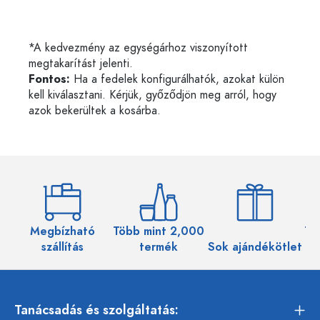
*A kedvezmény az egységárhoz viszonyított
megtakarítást jelenti.
Fontos:
Ha a fedelek konfigurálhatók, azokat külön
kell kiválasztani. Kérjük, győződjön meg arról, hogy
azok bekerültek a kosárba.
Megbízható
Több mint 2,000
Töb
szállítás
termék
Sok ajándékötlet
Tanácsadás és szolgáltatás: