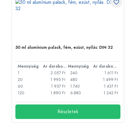
eg,
50 ml alumínium palack, fém, ezüst, nyílás: DIN 32
bonként
Mennyiség
Ár darabonként
Mennyiség
Ár darabonként
Ft
1
2 057 Ft
240
1 611 Ft
Ft
20
1 995 Ft
480
1 499 Ft
Ft
60
1 937 Ft
1.740
1 437 Ft
Ft
120
1 890 Ft
6.880
1 242 Ft
Részletek