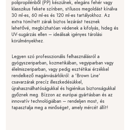
polipropilénből (PP) készülnek, elegáns fehér vagy
klasszikus fekete színben, stílusos megoldást kínálva
30 ml-es, 60 ml-es és 120 ml-es tartályokhoz. Az
extra tömített zárak biztos lezárást tesznek
lehetővé, megbízhatóan védenek a kifolyás, hideg és
UV-sugárzás ellen – ideálisak igényes tárolási
körülményekhez.
Legyen szó professzionális felhasználásról a
gyógyszeriparban, kozmetikában, vegyiparban vagy
élelmiszeriparban, vagy pedig esztétikai érzékkel
rendelkező magánvásárlókról: a 'Brown Line'
csavarzárak precíz illeszkedésükkel,
újrahasználhatóságukkal és higiénikus biztonságukkal
győznek meg. Bízzon az európai gyártásban és az
innovatív technológiában – rendeljen most, és
tapasztalja meg a minőséget, amely mércét állít!