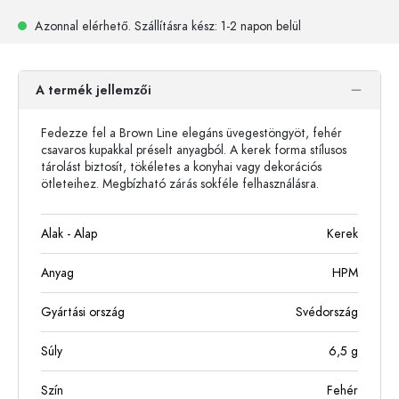
Azonnal elérhető.
Szállításra kész
: 1-2 napon belül
A termék jellemzői
Fedezze fel a Brown Line elegáns üvegestöngyöt, fehér
csavaros kupakkal préselt anyagból. A kerek forma stílusos
tárolást biztosít, tökéletes a konyhai vagy dekorációs
ötleteihez. Megbízható zárás sokféle felhasználásra.
Alak - Alap
Kerek
Anyag
HPM
Gyártási ország
Svédország
Súly
6,5
g
Szín
Fehér