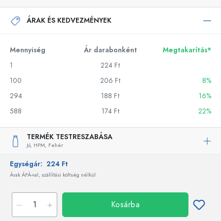
ÁRAK ÉS KEDVEZMÉNYEK
Mennyiség
Ár darabonként
Megtakarítás*
1
224 Ft
100
206 Ft
8%
294
188 Ft
16%
588
174 Ft
22%
TERMÉK TESTRESZABÁSA
Jó,
HPM,
Fehér
Egységár:
224 Ft
Árak ÁFÁ-val, szállítási költség nélkül
Kosárba