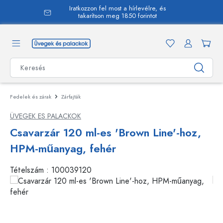
Iratkozzon fel most a hírlevélre, és
 tartalomra
takarítson meg 1850 forintot
Fedelek és zárak
Zárfajták
ÜVEGEK ES PALACKOK
Csavarzár 120 ml-es 'Brown Line'-hoz,
HPM-műanyag, fehér
Tételszám :
100039120