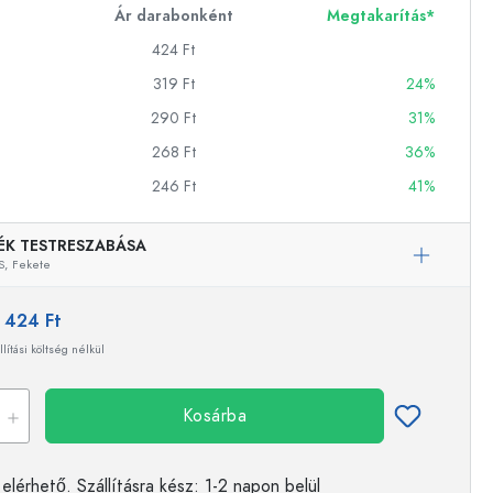
Ár darabonként
Megtakarítás*
424 Ft
ckok
319 Ft
24%
290 Ft
31%
palackok
268 Ft
36%
246 Ft
41%
ÉK TESTRESZABÁSA
S,
Fekete
k
:
424 Ft
ballonok
llítási költség nélkül
Kosárba
elérhető.
Szállításra kész
: 1-2 napon belül