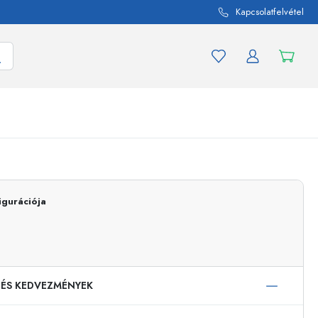
Kapcsolatfelvétel
mék és termékváltozat
A befőttes üvegekhez
Vásároljon most
igurációja
Vásároljon most
 ÉS KEDVEZMÉNYEK