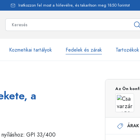
Iratkozzon fel most a hírlevélre, és takarítson meg 1850 forintot
Kozmetikai tartályok
Fedelek és zárak
Tartozékok
alackok
több mint 2500 ter
Az Ön konf
ekete, a
Estal-Palackok
ÁRAK
Adagolópalackok
Airless adagolók
Szórópalackok
Roll-on palackok