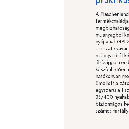
praktikus
A Flaschenland
termékcsaládja
megbízhatóság
műanyagból kés
nyújtanak GPI 
sorozat csavarz
műanyagból kés
állósággal rend
köszönhetően m
hatékonyan meg
Emellett a zá
egyszerű a tisz
33/400 nyakakh
biztonságos ke
számos tartálly