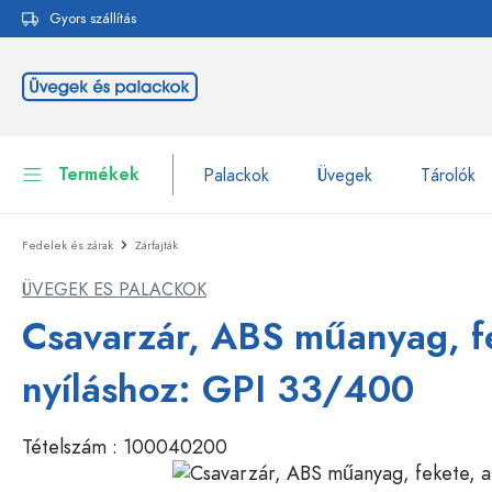
Gyors szállítás
reséshez
Ugrás a fő navigációhoz
Termékek
Palackok
Üvegek
Tárolók
Fedelek és zárak
Zárfajták
Palackok
Összes megjelenítése P
ÜVEGEK ES PALACKOK
Üvegek
Palackok márka szerint
Csavarzár, ABS műanyag, f
WECK-palackok
Tárolók
nyíláshoz: GPI 33/400
Edények
Palackok funkció szerint
Tételszám :
100040200
Pipettás palackok
Kozmetikai tartályok
Csatos üvegpalackok