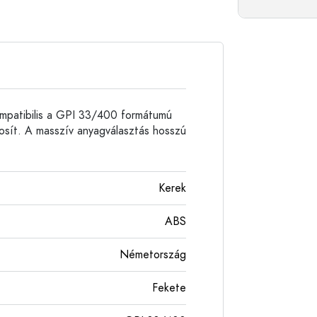
Alumíniumpalackok
mpatibilis a GPI 33/400 formátumú
tosít. A masszív anyagválasztás hosszú
Kerek
ABS
Németország
Fekete