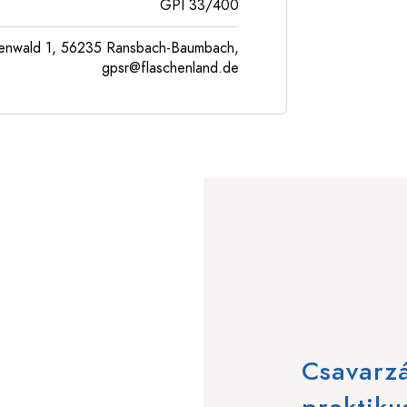
GPI 33/400
enwald 1, 56235 Ransbach-Baumbach,
gpsr@flaschenland.de
Csavarzá