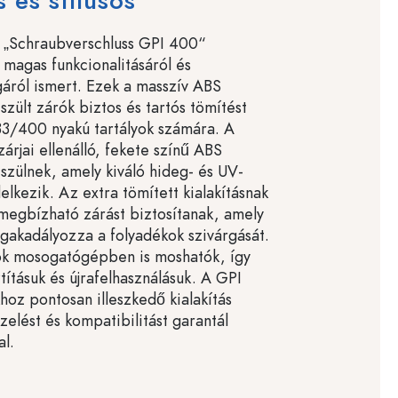
 és stílusos
 „Schraubverschluss GPI 400“
 magas funkcionalitásáról és
áról ismert. Ezek a masszív ABS
zült zárók biztos és tartós tömítést
33/400 nyakú tartályok számára. A
árjai ellenálló, fekete színű ABS
zülnek, amely kiváló hideg- és UV-
elkezik. Az extra tömített kialakításnak
egbízható zárást biztosítanak, amely
akadályozza a folyadékok szivárgását.
rók mosogatógépben is moshatók, így
tításuk és újrafelhasználásuk. A GPI
oz pontosan illeszkedő kialakítás
zelést és kompatibilitást garantál
al.