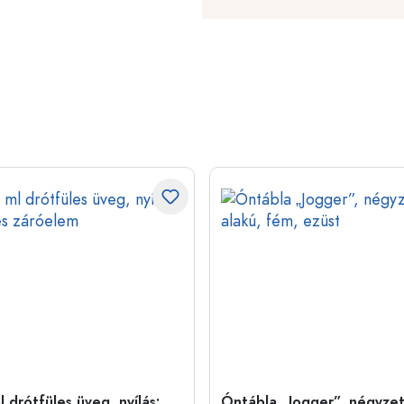
 drótfüles üveg, nyílás:
Óntábla „Jogger”, négyzet