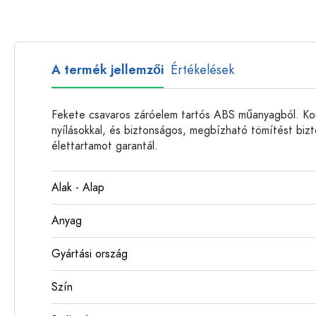
Műanyag palackok
A termék jellemzői
Értékelések
Fekete csavaros záróelem tartós ABS műanyagból. Ko
nyílásokkal, és biztonságos, megbízható tömítést biz
élettartamot garantál.
Alak - Alap
Anyag
Gyártási ország
Szín