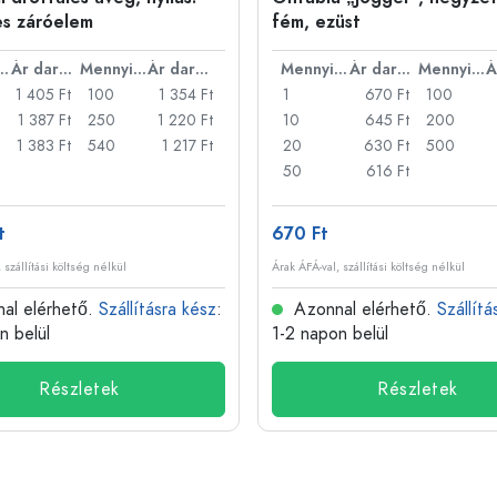
es záróelem
fém, ezüst
nyiség
Ár darabonként
Mennyiség
Ár darabonként
Mennyiség
Ár darabonként
Mennyiség
1 405 Ft
100
1 354 Ft
1
670 Ft
100
1 387 Ft
250
1 220 Ft
10
645 Ft
200
1 383 Ft
540
1 217 Ft
20
630 Ft
500
50
616 Ft
t
670 Ft
 szállítási költség nélkül
Árak ÁFÁ-val, szállítási költség nélkül
al elérhető.
Szállításra kész
:
Azonnal elérhető.
Szállítá
n belül
1-2 napon belül
Részletek
Részletek