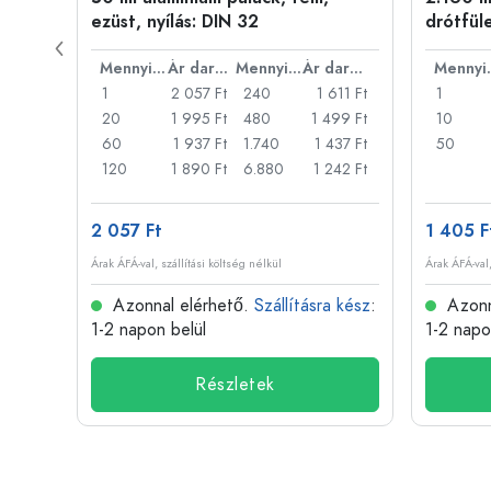
ezüst, nyílás: DIN 32
drótfül
Ár darabonként
Mennyiség
Ár darabonként
Mennyiség
Ár darabonként
Men
22 Ft
1
2 057 Ft
240
1 611 Ft
1
18 Ft
20
1 995 Ft
480
1 499 Ft
10
14 Ft
60
1 937 Ft
1.740
1 437 Ft
50
11 Ft
120
1 890 Ft
6.880
1 242 Ft
2 057 Ft
1 405 F
Árak ÁFÁ-val, szállítási költség nélkül
Árak ÁFÁ-val,
 kész
:
Azonnal elérhető.
Szállításra kész
:
Azonn
1-2 napon belül
1-2 napo
Részletek