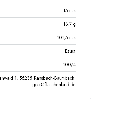
15
mm
13,7
g
101,5
mm
Ezüst
100/4
enwald 1, 56235 Ransbach-Baumbach,
gpsr@flaschenland.de