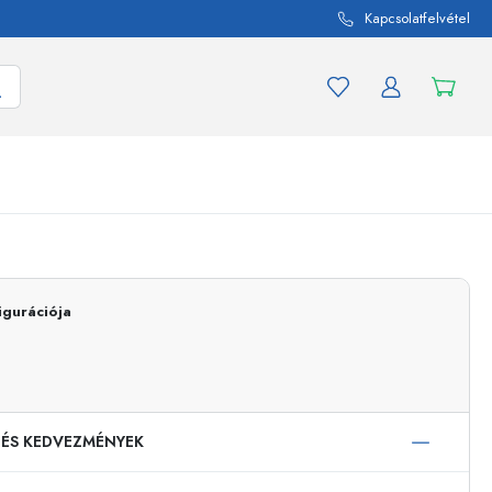
Kapcsolatfelvétel
mék és termékváltozat
A befőttes üvegekhez
Vásároljon most
igurációja
Vásároljon most
 ÉS KEDVEZMÉNYEK