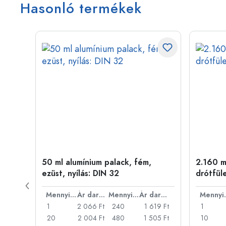
Hasonló termékek
50 ml alumínium palack, fém,
2.160 ml
ílás:
ezüst, nyílás: DIN 32
drótfül
Ár darabonként
Mennyiség
Ár darabonként
Mennyiség
Ár darabonként
Men
46 Ft
1
2 066 Ft
240
1 619 Ft
1
31 Ft
20
2 004 Ft
480
1 505 Ft
10