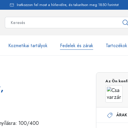
Iratkozzon fel most a hírlevélre, és takarítson meg 1850 forintot
Kozmetikai tartályok
Fedelek és zárak
Tartozékok
alackok
több mint 2500 ter
Az Ön konf
,
Estal-Palackok
ÁRAK
Adagolópalackok
Airless adagolók
Szórópalackok
Roll-on palackok