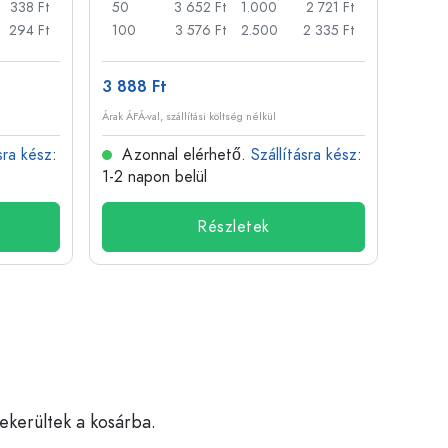
338 Ft
50
3 652 Ft
1.000
2 721 Ft
72
294 Ft
100
3 576 Ft
2.500
2 335 Ft
120
3 888 Ft
509 
Árak ÁFÁ-val, szállítási költség nélkül
Árak ÁFÁ-
sra kész
:
Azonnal elérhető.
Szállításra kész
:
Azo
1-2 napon belül
1-2 n
Részletek
bekerültek a kosárba.