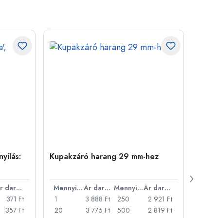
yílás:
Kupakzáró harang 29 mm-hez
500 m
Carré
nyílá
Ár darabonként
Mennyiség
Ár darabonként
Mennyiség
Ár darabonként
371 Ft
1
3 888 Ft
250
2 921 Ft
1
357 Ft
20
3 776 Ft
500
2 819 Ft
24