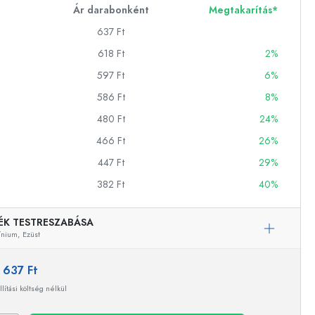
Ár darabonként
Megtakarítás*
637 Ft
ckok
618 Ft
2%
597 Ft
6%
palackok
586 Ft
8%
480 Ft
24%
466 Ft
26%
447 Ft
29%
382 Ft
40%
k
ballonok
ÉK TESTRESZABÁSA
ínium,
Ezüst
:
637 Ft
llítási költség nélkül