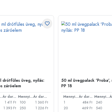
 drótfüles üveg, nyílás:
50 ml üvegpalack 'Proba', n
es záróelem
PP 18
nyiség
Ár darabonként
Mennyiség
Ár darabonként
Mennyiség
Ár darabonként
Mennyiség
1 411 Ft
100
1 360 Ft
1
484 Ft
240
1 393 Ft
250
1 226 Ft
20
469 Ft
540