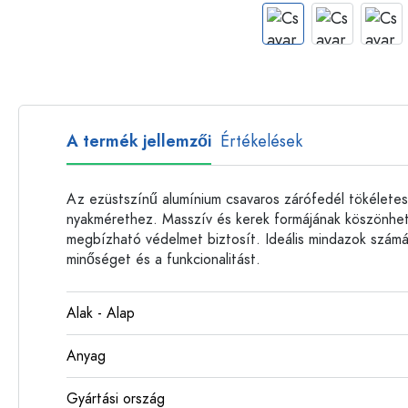
Műanyag palackok
A termék jellemzői
Értékelések
Az ezüstszínű alumínium csavaros zárófedél tökéletes
nyakmérethez. Masszív és kerek formájának köszönhető
megbízható védelmet biztosít. Ideális mindazok számá
minőséget és a funkcionalitást.
Alak - Alap
Anyag
Gyártási ország