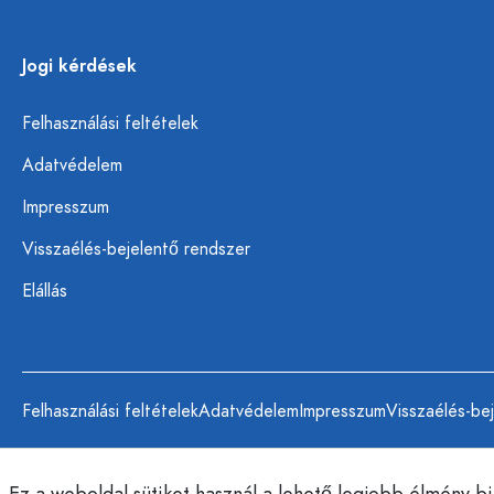
Jogi kérdések
Felhasználási feltételek
Adatvédelem
Impresszum
Visszaélés-bejelentő rendszer
Elállás
Felhasználási feltételek
Adatvédelem
Impresszum
Visszaélés-be
Ez a weboldal sütiket használ a lehető legjobb élmény b