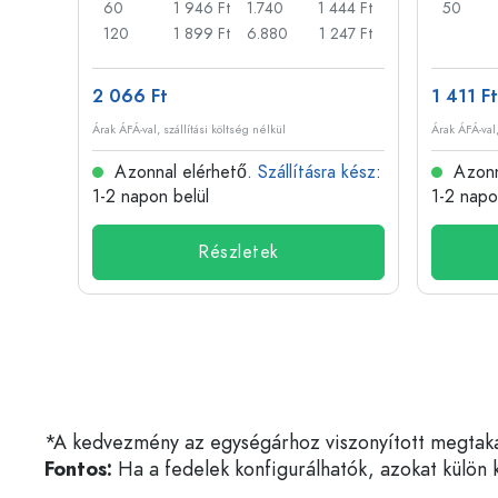
317 Ft
60
1 946 Ft
1.740
1 444 Ft
50
73 Ft
120
1 899 Ft
6.880
1 247 Ft
2 066 Ft
1 411 Ft
Árak ÁFÁ-val, szállítási költség nélkül
Árak ÁFÁ-val,
 kész
:
Azonnal elérhető.
Szállításra kész
:
Azonn
1-2 napon belül
1-2 napo
Részletek
*A kedvezmény az egységárhoz viszonyított megtakarí
Fontos:
Ha a fedelek konfigurálhatók, azokat külön k