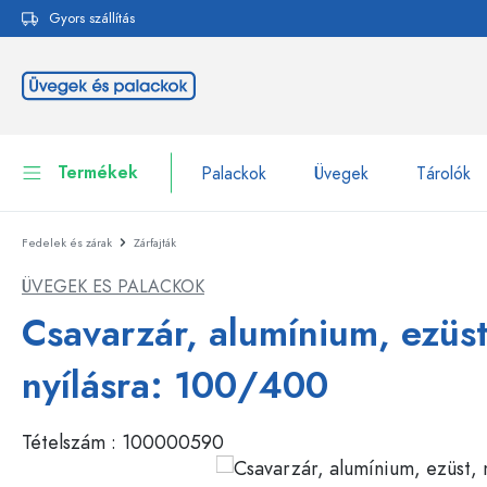
Gyors szállítás
reséshez
Ugrás a fő navigációhoz
Termékek
Palackok
Üvegek
Tárolók
Fedelek és zárak
Zárfajták
Palackok
Összes megjelenítése P
ÜVEGEK ES PALACKOK
Üvegek
Palackok márka szerint
Csavarzár, alumínium, ezüst
WECK-palackok
Tárolók
nyílásra: 100/400
Edények
Palackok funkció szerint
Tételszám :
100000590
Pipettás palackok
Kozmetikai tartályok
Csatos üvegpalackok