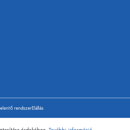
jelentő rendszer
Elállás
iztosítása érdekében.
További információ...