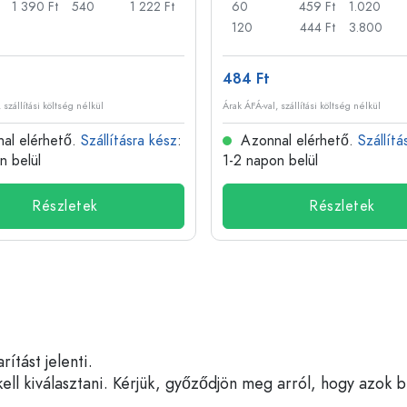
1 390 Ft
540
1 222 Ft
60
459 Ft
1.020
120
444 Ft
3.800
484 Ft
 szállítási költség nélkül
Árak ÁFÁ-val, szállítási költség nélkül
al elérhető.
Szállításra kész
:
Azonnal elérhető.
Szállítá
n belül
1-2 napon belül
Részletek
Részletek
tást jelenti.
ell kiválasztani. Kérjük, győződjön meg arról, hogy azok 