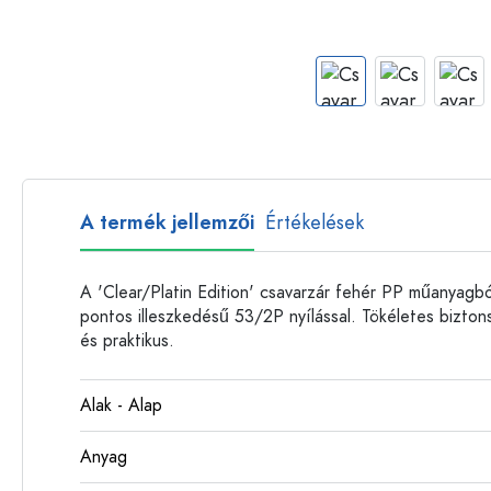
Műanyag palackok
A termék jellemzői
Értékelések
A 'Clear/Platin Edition' csavarzár fehér PP műanyagbó
pontos illeszkedésű 53/2P nyílással. Tökéletes bizto
és praktikus.
Alak - Alap
Anyag