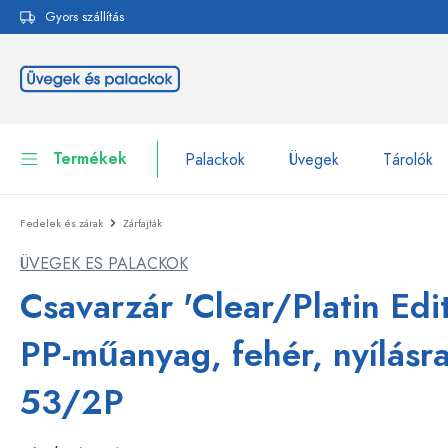
Gyors szállítás
reséshez
Ugrás a fő navigációhoz
Termékek
Palackok
Üvegek
Tárolók
Fedelek és zárak
Zárfajták
Palackok
Összes megjelenítése P
ÜVEGEK ES PALACKOK
Üvegek
Palackok márka szerint
Csavarzár 'Clear/Platin Edit
WECK-palackok
Tárolók
PP-műanyag, fehér, nyílásra
Edények
Palackok funkció szerint
53/2P
Pipettás palackok
Kozmetikai tartályok
Csatos üvegpalackok