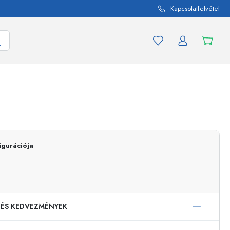
Kapcsolatfelvétel
mék és termékváltozat
A befőttes üvegekhez
Vásároljon most
igurációja
Vásároljon most
 ÉS KEDVEZMÉNYEK