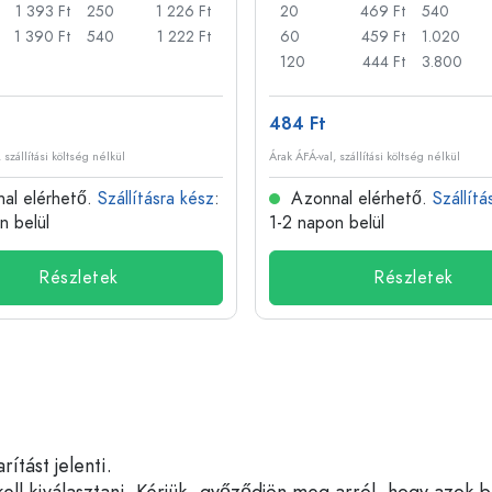
1 393 Ft
250
1 226 Ft
20
469 Ft
540
1 390 Ft
540
1 222 Ft
60
459 Ft
1.020
120
444 Ft
3.800
484 Ft
 szállítási költség nélkül
Árak ÁFÁ-val, szállítási költség nélkül
al elérhető.
Szállításra kész
:
Azonnal elérhető.
Szállítá
n belül
1-2 napon belül
Részletek
Részletek
tást jelenti.
ell kiválasztani. Kérjük, győződjön meg arról, hogy azok 