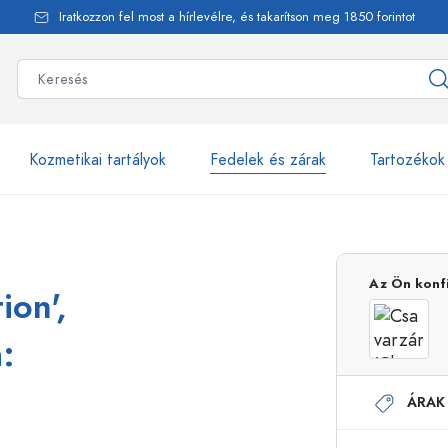
Iratkozzon fel most a hírlevélre, és takarítson meg 1850 forintot
Kozmetikai tartályok
Fedelek és zárak
Tartozékok
alackok
több mint 2500 ter
Az Ön konf
ion',
Estal-Palackok
:
ÁRAK
Adagolópalackok
Airless adagolók
Szórópalackok
Roll-on palackok