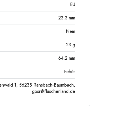
EU
23,3
mm
Nem
23
g
64,2
mm
Fehér
enwald 1, 56235 Ransbach-Baumbach,
gpsr@flaschenland.de