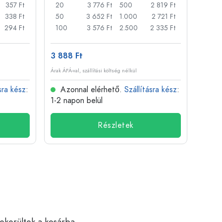
357 Ft
20
3 776 Ft
500
2 819 Ft
24
338 Ft
50
3 652 Ft
1.000
2 721 Ft
72
294 Ft
100
3 576 Ft
2.500
2 335 Ft
120
3 888 Ft
509 
Árak ÁFÁ-val, szállítási költség nélkül
Árak ÁFÁ-
sra kész
:
Azonnal elérhető.
Szállításra kész
:
Azo
1-2 napon belül
1-2 n
Részletek
bekerültek a kosárba.