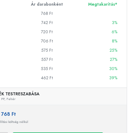
Ár darabonként
Megtakarítás*
768 Ft
ckok
742 Ft
3%
720 Ft
6%
palackok
706 Ft
8%
575 Ft
25%
557 Ft
27%
535 Ft
30%
462 Ft
39%
k
ballonok
ÉK TESTRESZABÁSA
PP,
Fehér
:
768 Ft
llítási költség nélkül