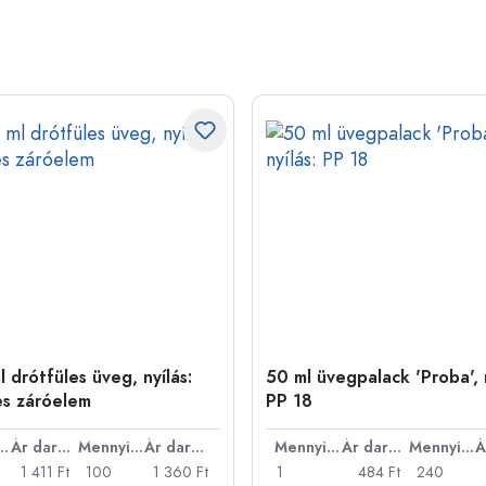
 drótfüles üveg, nyílás:
50 ml üvegpalack 'Proba', n
es záróelem
PP 18
nyiség
Ár darabonként
Mennyiség
Ár darabonként
Mennyiség
Ár darabonként
Mennyiség
1 411 Ft
100
1 360 Ft
1
484 Ft
240