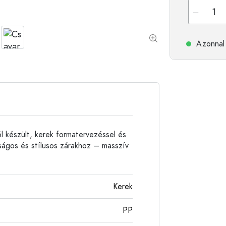
Alumíniumpalackok
Azonnal 
l készült, kerek formatervezéssel és
nságos és stílusos zárakhoz – masszív
Kerek
PP