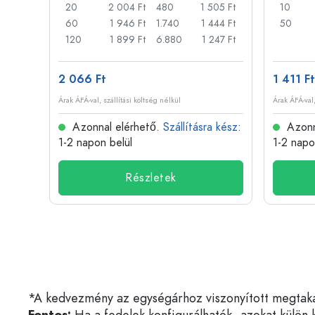
31 Ft
20
2 004 Ft
480
1 505 Ft
10
317 Ft
60
1 946 Ft
1.740
1 444 Ft
50
73 Ft
120
1 899 Ft
6.880
1 247 Ft
2 066 Ft
1 411 Ft
Árak ÁFÁ-val, szállítási költség nélkül
Árak ÁFÁ-val,
 kész
:
Azonnal elérhető.
Szállításra kész
:
Azonn
1-2 napon belül
1-2 napo
Részletek
*A kedvezmény az egységárhoz viszonyított megtakarí
Fontos:
Ha a fedelek konfigurálhatók, azokat külön k