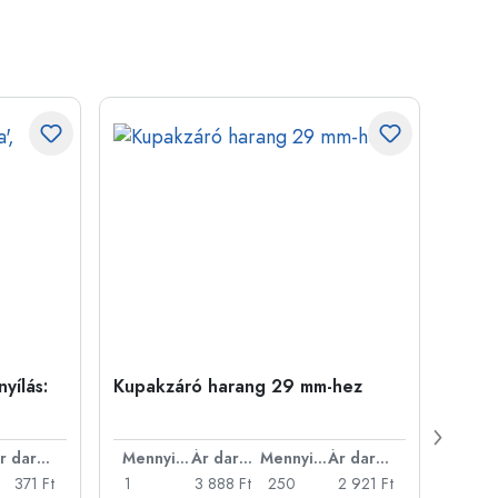
yílás:
Kupakzáró harang 29 mm-hez
500 m
Carré
nyílá
Ár darabonként
Mennyiség
Ár darabonként
Mennyiség
Ár darabonként
371 Ft
1
3 888 Ft
250
2 921 Ft
1