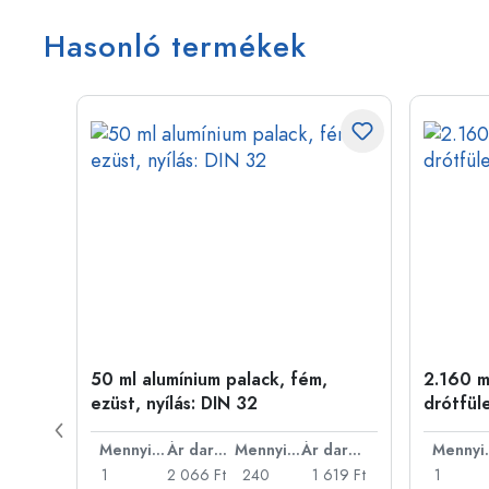
Hasonló termékek
50 ml alumínium palack, fém,
2.160 ml
ílás:
ezüst, nyílás: DIN 32
drótfül
Ár darabonként
Mennyiség
Ár darabonként
Mennyiség
Ár darabonként
Men
46 Ft
1
2 066 Ft
240
1 619 Ft
1