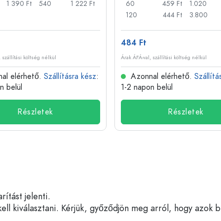
1 390 Ft
540
1 222 Ft
60
459 Ft
1.020
120
444 Ft
3.800
484 Ft
 szállítási költség nélkül
Árak ÁFÁ-val, szállítási költség nélkül
al elérhető.
Szállításra kész
:
Azonnal elérhető.
Szállítá
n belül
1-2 napon belül
Részletek
Részletek
tást jelenti.
ell kiválasztani. Kérjük, győződjön meg arról, hogy azok 