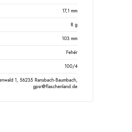
17,1
mm
8
g
103
mm
Fehér
100/4
enwald 1, 56235 Ransbach-Baumbach,
gpsr@flaschenland.de