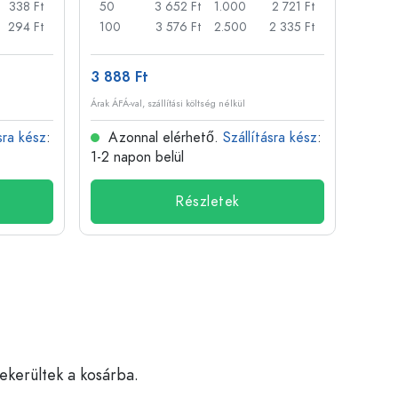
338 Ft
50
3 652 Ft
1.000
2 721 Ft
72
294 Ft
100
3 576 Ft
2.500
2 335 Ft
120
3 888 Ft
509 
Árak ÁFÁ-val, szállítási költség nélkül
Árak ÁFÁ-
sra kész
:
Azonnal elérhető.
Szállításra kész
:
Azo
1-2 napon belül
1-2 n
Részletek
bekerültek a kosárba.