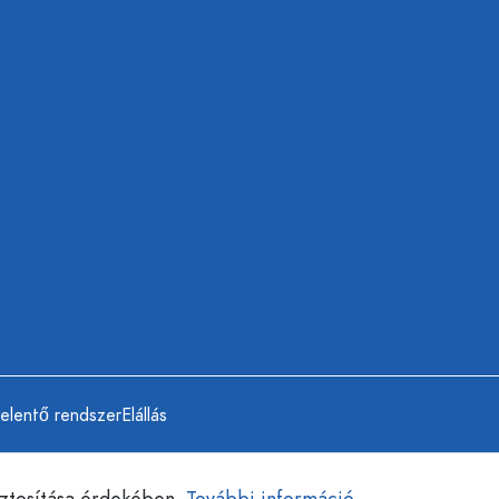
jelentő rendszer
Elállás
iztosítása érdekében.
További információ...