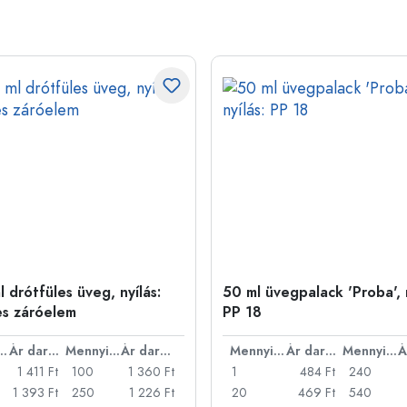
 drótfüles üveg, nyílás:
50 ml üvegpalack 'Proba', n
es záróelem
PP 18
nyiség
Ár darabonként
Mennyiség
Ár darabonként
Mennyiség
Ár darabonként
Mennyiség
1 411 Ft
100
1 360 Ft
1
484 Ft
240
1 393 Ft
250
1 226 Ft
20
469 Ft
540