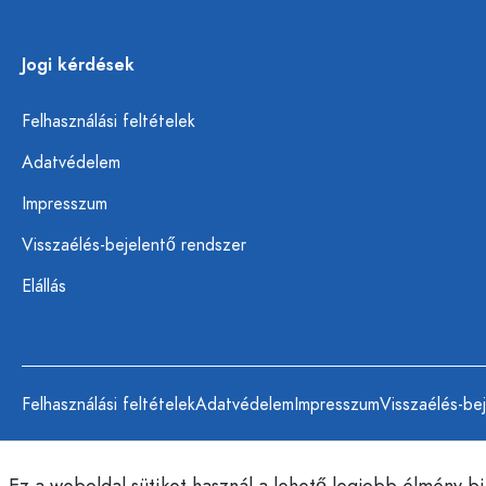
Jogi kérdések
Felhasználási feltételek
Adatvédelem
Impresszum
Visszaélés-bejelentő rendszer
Elállás
Felhasználási feltételek
Adatvédelem
Impresszum
Visszaélés-be
Ez a weboldal sütiket használ a lehető legjobb élmény b