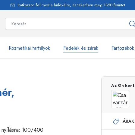
Iratkozzon fel most a hírlevélre, és takarítson meg 1850 forintot
Kozmetikai tartályok
Fedelek és zárak
Tartozékok
alackok
több mint 2500 ter
Az Ön konf
ér,
Estal-Palackok
ÁRAK
Adagolópalackok
Airless adagolók
Szórópalackok
Roll-on palackok