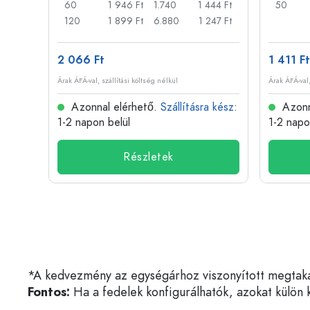
317 Ft
60
1 946 Ft
1.740
1 444 Ft
50
73 Ft
120
1 899 Ft
6.880
1 247 Ft
2 066 Ft
1 411 Ft
Árak ÁFÁ-val, szállítási költség nélkül
Árak ÁFÁ-val,
 kész
:
Azonnal elérhető.
Szállításra kész
:
Azonn
1-2 napon belül
1-2 napo
Részletek
*A kedvezmény az egységárhoz viszonyított megtakarí
Fontos:
Ha a fedelek konfigurálhatók, azokat külön k