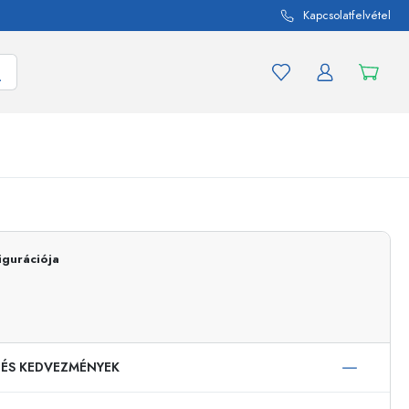
Kapcsolatfelvétel
mék és termékváltozat
A befőttes üvegekhez
Vásároljon most
igurációja
Vásároljon most
 ÉS KEDVEZMÉNYEK