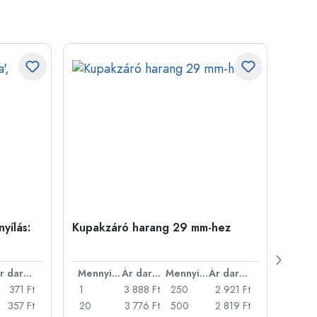
yílás:
Kupakzáró harang 29 mm-hez
500 m
Carré
nyílá
Ár darabonként
Mennyiség
Ár darabonként
Mennyiség
Ár darabonként
371 Ft
1
3 888 Ft
250
2 921 Ft
1
357 Ft
20
3 776 Ft
500
2 819 Ft
24