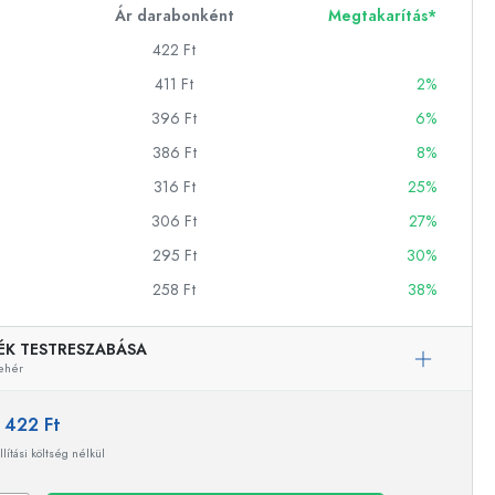
Ár darabonként
Megtakarítás*
422 Ft
ckok
411 Ft
2%
396 Ft
6%
palackok
386 Ft
8%
316 Ft
25%
306 Ft
27%
295 Ft
30%
258 Ft
38%
k
ballonok
ÉK TESTRESZABÁSA
ehér
:
422 Ft
llítási költség nélkül