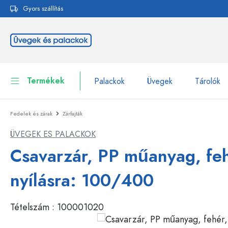
Gyors szállítás
reséshez
Ugrás a fő navigációhoz
Termékek
Palackok
Üvegek
Tárolók
Fedelek és zárak
Zárfajták
Palackok
Összes megjelenítése P
ÜVEGEK ES PALACKOK
Üvegek
Palackok márka szerint
Csavarzár, PP műanyag, feh
WECK-palackok
Tárolók
nyílásra: 100/400
Edények
Palackok funkció szerint
Tételszám :
100001020
Pipettás palackok
Kozmetikai tartályok
Csatos üvegpalackok