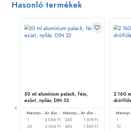
Hasonló termékek
50 ml alumínium palack, fém,
2.160 ml
ílás:
ezüst, nyílás: DIN 32
drótfül
Ár darabonként
Mennyiség
Ár darabonként
Mennyiség
Ár darabonként
Men
46 Ft
1
2 066 Ft
240
1 619 Ft
1
31 Ft
20
2 004 Ft
480
1 505 Ft
10