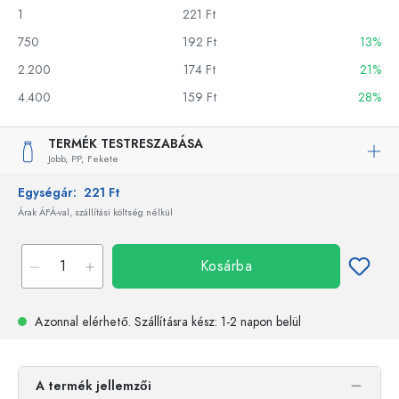
1
221 Ft
750
192 Ft
13%
2.200
174 Ft
21%
4.400
159 Ft
28%
TERMÉK TESTRESZABÁSA
Jobb,
PP,
Fekete
Egységár:
221 Ft
Árak ÁFÁ-val, szállítási költség nélkül
Kosárba
Azonnal elérhető.
Szállításra kész
: 1-2 napon belül
A termék jellemzői