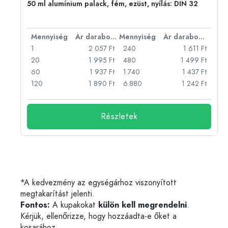
50 ml alumínium palack, fém, ezüst, nyílás: DIN 32
bonként
Mennyiség
Ár darabonként
Mennyiség
Ár darabonként
Ft
1
2 057 Ft
240
1 611 Ft
Ft
20
1 995 Ft
480
1 499 Ft
Ft
60
1 937 Ft
1.740
1 437 Ft
Ft
120
1 890 Ft
6.880
1 242 Ft
Részletek
*A kedvezmény az egységárhoz viszonyított
megtakarítást jelenti.
Fontos:
A kupakokat
külön kell megrendelni
.
Kérjük, ellenőrizze, hogy hozzáadta-e őket a
kosarához.