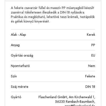
A fekete csavarzár füllel és masszív PP műanyagból készült
zsanérral tökéletesen illeszkedik a DIN-18 nyílásokra.
Praktikus és megbízható, lehetővé teszi krémek, testápolók
és gélek könnyű kinyerését.
Alak - Alap
Kerek
Anyag
PP
Gyártási ország
EU
Nyomtatható
Nem
Szín
Fekete
Száj mérete
DIN 18
Gyártó
Flaschenland GmbH, Am Kirchenwald 1,
56235 Ransbach-Baumbach,