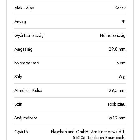
Alak - Alap
Kerek
Anyag
PP
Gyártási ország
Németország
Magasság
29,8
mm
Nyomtatható
Nem
Súly
6
g
Átmérő - Külső
29,5
mm
Szín
Többszínű
Száj mérete
⌀ 19 mm
Gyártó
Flaschenland GmbH, Am Kirchenwald 1,
56235 Ransbach-Baumbach,