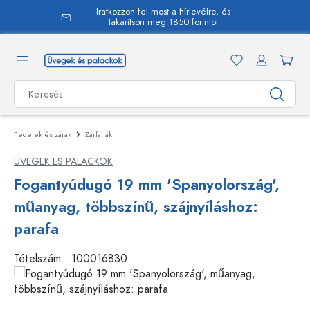
Iratkozzon fel most a hírlevélre, és
 tartalomra
takarítson meg 1850 forintot
Fedelek és zárak
Zárfajták
ÜVEGEK ES PALACKOK
Fogantyúdugó 19 mm 'Spanyolország',
műanyag, többszínű, szájnyíláshoz:
parafa
Tételszám :
100016830