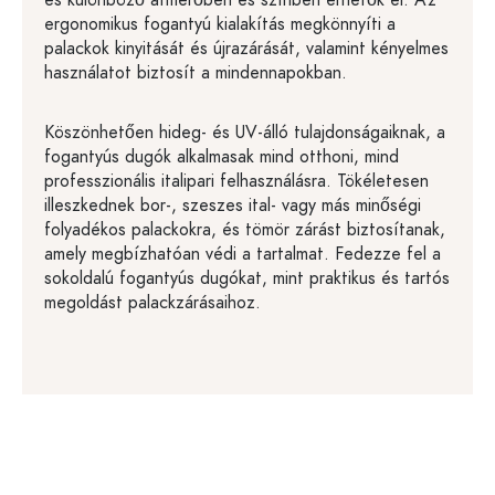
és különböző átmérőben és színben érhetők el. Az
ergonomikus fogantyú kialakítás megkönnyíti a
palackok kinyitását és újrazárását, valamint kényelmes
használatot biztosít a mindennapokban.
Köszönhetően hideg- és UV-álló tulajdonságaiknak, a
fogantyús dugók alkalmasak mind otthoni, mind
professzionális italipari felhasználásra. Tökéletesen
illeszkednek bor-, szeszes ital- vagy más minőségi
folyadékos palackokra, és tömör zárást biztosítanak,
amely megbízhatóan védi a tartalmat. Fedezze fel a
sokoldalú fogantyús dugókat, mint praktikus és tartós
megoldást palackzárásaihoz.