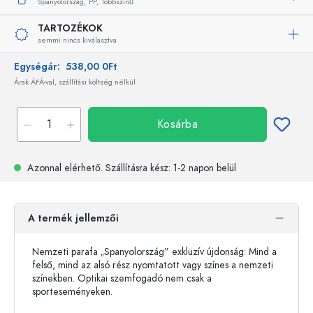
Spanyolország,
PP,
Többszínű
TARTOZÉKOK
semmi nincs kiválasztva
Egységár:
538,00 0Ft
Árak ÁFÁ-val, szállítási költség nélkül
Kosárba
Azonnal elérhető.
Szállításra kész
: 1-2 napon belül
A termék jellemzői
Nemzeti parafa „Spanyolország” exkluzív újdonság: Mind a
felső, mind az alsó rész nyomtatott vagy színes a nemzeti
színekben. Optikai szemfogadó nem csak a
sporteseményeken.