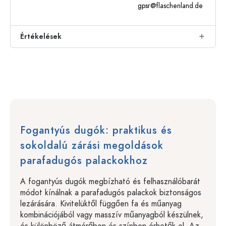
gpsr@flaschenland.de
Értékelések
Fogantyús dugók: praktikus és
sokoldalú zárási megoldások
parafadugós palackokhoz
A fogantyús dugók megbízható és felhasználóbarát
módot kínálnak a parafadugós palackok biztonságos
lezárására. Kivitelüktől függően fa és műanyag
kombinációjából vagy masszív műanyagból készülnek,