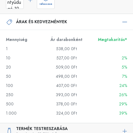
válasszon
ÁRAK ÉS KEDVEZMÉNYEK
Mennyiség
Ár darabonként
Megtakarítás*
1
538,00 0Ft
10
527,00 0Ft
2%
20
509,00 0Ft
5%
50
498,00 0Ft
7%
100
407,00 0Ft
24%
250
393,00 0Ft
26%
500
378,00 0Ft
29%
1.000
324,00 0Ft
39%
TERMÉK TESTRESZABÁSA