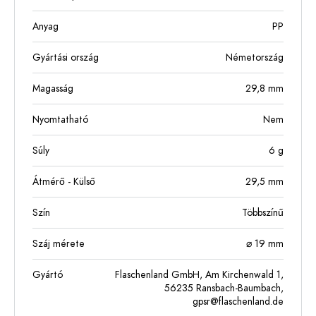
Anyag
PP
Gyártási ország
Németország
Magasság
29,8
mm
Nyomtatható
Nem
Súly
6
g
Átmérő - Külső
29,5
mm
Szín
Többszínű
Száj mérete
⌀ 19 mm
Gyártó
Flaschenland GmbH, Am Kirchenwald 1,
56235 Ransbach-Baumbach,
gpsr@flaschenland.de