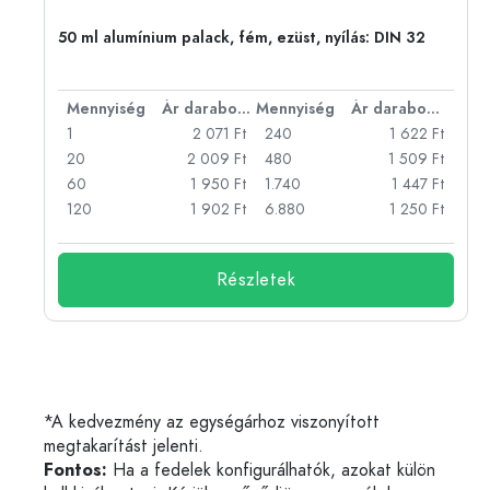
eg,
50 ml alumínium palack, fém, ezüst, nyílás: DIN 32
bonként
Mennyiség
Ár darabonként
Mennyiség
Ár darabonként
Ft
1
2 071 Ft
240
1 622 Ft
Ft
20
2 009 Ft
480
1 509 Ft
Ft
60
1 950 Ft
1.740
1 447 Ft
Ft
120
1 902 Ft
6.880
1 250 Ft
Részletek
*A kedvezmény az egységárhoz viszonyított
megtakarítást jelenti.
Fontos:
Ha a fedelek konfigurálhatók, azokat külön