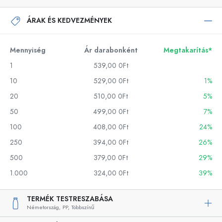
ÁRAK ÉS KEDVEZMÉNYEK
Mennyiség
Ár darabonként
Megtakarítás*
1
539,00 0Ft
10
529,00 0Ft
1%
20
510,00 0Ft
5%
50
499,00 0Ft
7%
100
408,00 0Ft
24%
250
394,00 0Ft
26%
500
379,00 0Ft
29%
1.000
324,00 0Ft
39%
TERMÉK TESTRESZABÁSA
Németország,
PP,
Többszínű