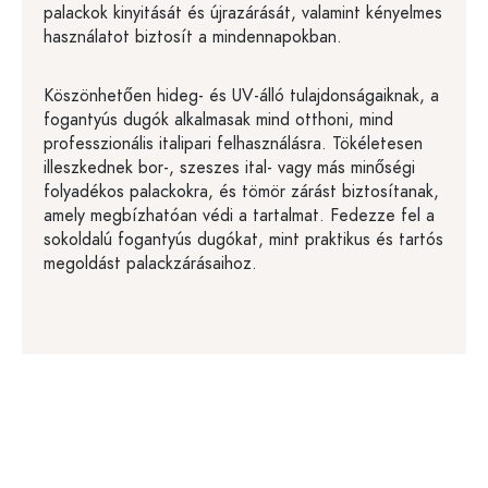
palackok kinyitását és újrazárását, valamint kényelmes
használatot biztosít a mindennapokban.
Köszönhetően hideg- és UV-álló tulajdonságaiknak, a
fogantyús dugók alkalmasak mind otthoni, mind
professzionális italipari felhasználásra. Tökéletesen
illeszkednek bor-, szeszes ital- vagy más minőségi
folyadékos palackokra, és tömör zárást biztosítanak,
amely megbízhatóan védi a tartalmat. Fedezze fel a
sokoldalú fogantyús dugókat, mint praktikus és tartós
megoldást palackzárásaihoz.