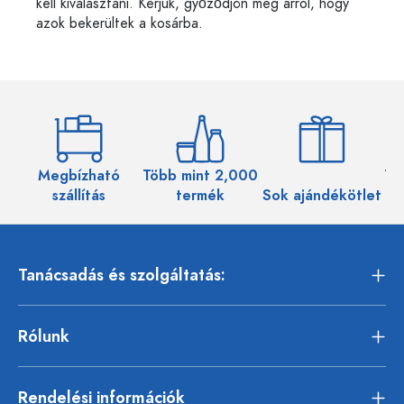
kell kiválasztani. Kérjük, győződjön meg arról, hogy
azok bekerültek a kosárba.
Megbízható
Több mint 2,000
Töb
szállítás
termék
Sok ajándékötlet
Tanácsadás és szolgáltatás:
Rólunk
Rendelési információk