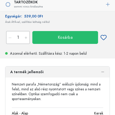
TARTOZÉKOK
semmi nincs kiválasztva
Egységár:
539,00 0Ft
Árak ÁFÁ-val, szállítási költség nélkül
Kosárba
Azonnal elérhető.
Szállításra kész
: 1-2 napon belül
A termék jellemzői
Nemzeti parafa „Németország” exkluzív újdonság: mind a
felső, mind az alsó rész nyomtatott vagy színes a nemzeti
színekben. Optikai szemfogadó nem csak a
sporteseményeken.
Alak - Alap
Kerek