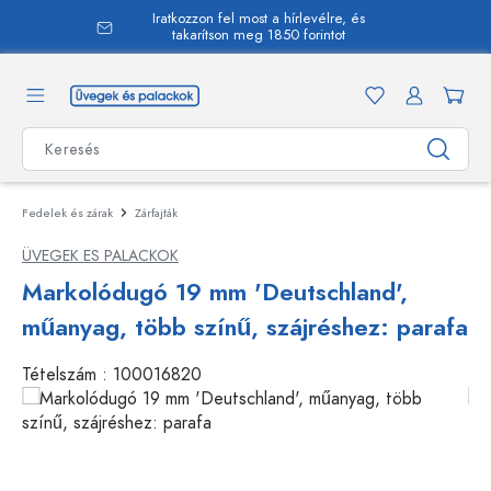
Iratkozzon fel most a hírlevélre, és
 tartalomra
takarítson meg 1850 forintot
Fedelek és zárak
Zárfajták
ÜVEGEK ES PALACKOK
Markolódugó 19 mm 'Deutschland',
műanyag, több színű, szájréshez: parafa
Tételszám :
100016820