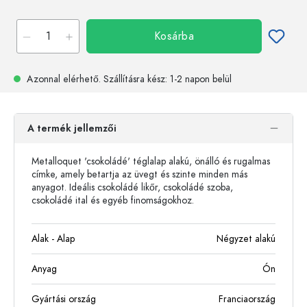
Kosárba
Azonnal elérhető.
Szállításra kész
: 1-2 napon belül
A termék jellemzői
Metalloquet 'csokoládé' téglalap alakú, önálló és rugalmas
címke, amely betartja az üvegt és szinte minden más
anyagot. Ideális csokoládé likőr, csokoládé szoba,
csokoládé ital és egyéb finomságokhoz.
Alak - Alap
Négyzet alakú
Anyag
Ón
Gyártási ország
Franciaország