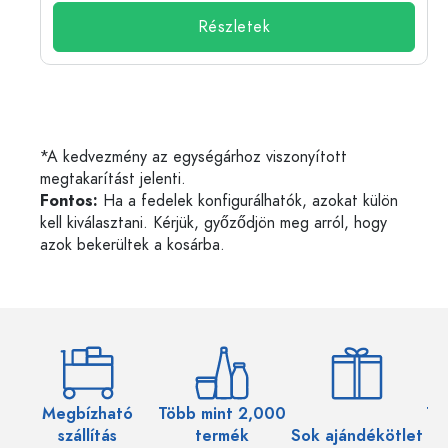
Részletek
*A kedvezmény az egységárhoz viszonyított
megtakarítást jelenti.
Fontos:
Ha a fedelek konfigurálhatók, azokat külön
kell kiválasztani. Kérjük, győződjön meg arról, hogy
azok bekerültek a kosárba.
Megbízható
Több mint 2,000
Töb
szállítás
termék
Sok ajándékötlet