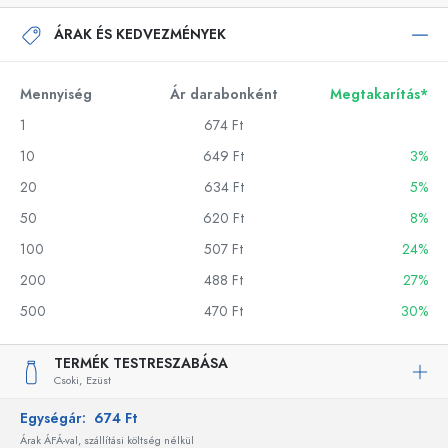
ÁRAK ÉS KEDVEZMÉNYEK
Mennyiség
Ár darabonként
Megtakarítás*
1
674 Ft
10
649 Ft
3%
20
634 Ft
5%
50
620 Ft
8%
100
507 Ft
24%
200
488 Ft
27%
500
470 Ft
30%
TERMÉK TESTRESZABÁSA
Csoki,
Ezüst
Egységár:
674 Ft
Árak ÁFÁ-val, szállítási költség nélkül