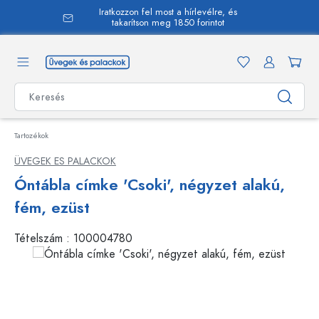
Iratkozzon fel most a hírlevélre, és
 tartalomra
takarítson meg 1850 forintot
Tartozékok
ÜVEGEK ES PALACKOK
Óntábla címke 'Csoki', négyzet alakú,
fém, ezüst
Tételszám :
100004780