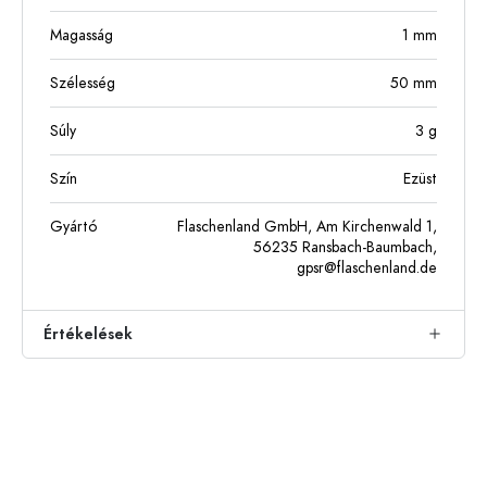
Magasság
1
mm
Szélesség
50
mm
Súly
3
g
Szín
Ezüst
Gyártó
Flaschenland GmbH, Am Kirchenwald 1,
56235 Ransbach-Baumbach,
gpsr@flaschenland.de
Értékelések