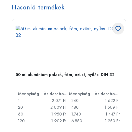
Hasonló termékek
eg,
50 ml alumínium palack, fém, ezüst, nyílás: DIN 32
bonként
Mennyiség
Ár darabonként
Mennyiség
Ár darabonként
Ft
1
2 071 Ft
240
1 622 Ft
Ft
20
2 009 Ft
480
1 509 Ft
Ft
60
1 950 Ft
1.740
1 447 Ft
Ft
120
1 902 Ft
6.880
1 250 Ft