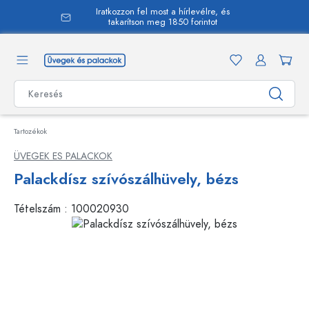
Iratkozzon fel most a hírlevélre, és
 tartalomra
takarítson meg 1850 forintot
Tartozékok
ÜVEGEK ES PALACKOK
Palackdísz szívószálhüvely, bézs
Tételszám :
100020930