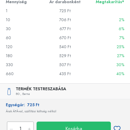
Mennyiség
Ár darabonként
Megtakarítás*
1
725 Ft
10
706 Ft
2%
30
677 Ft
6%
60
670 Ft
7%
120
540 Ft
25%
180
529 Ft
27%
330
507 Ft
30%
660
435 Ft
40%
TERMÉK TESTRESZABÁSA
80 ,
Barna
Egységár:
725 Ft
Árak ÁFÁ-val, szállítási költség nélkül
Kosárba