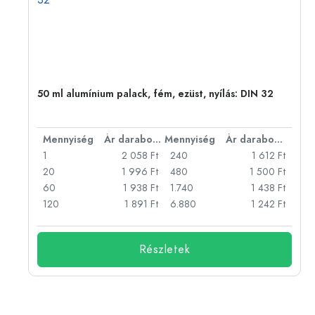
50 ml alumínium palack, fém, ezüst, nyílás: DIN 32
bonként
Mennyiség
Ár darabonként
Mennyiség
Ár darabonként
Ft
1
2 058 Ft
240
1 612 Ft
Ft
20
1 996 Ft
480
1 500 Ft
Ft
60
1 938 Ft
1.740
1 438 Ft
Ft
120
1 891 Ft
6.880
1 242 Ft
Részletek