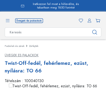
Iratkozzon fel most a hírlevélre, és
 tartalomra
takarítson meg 1850 forintot
Fedelek és zárak
Zárfajták
ÜVEGEK ES PALACKOK
Twist-Off-fedél, fehérlemez, ezüst,
nyílásra: TO 66
Tételszám :
100040130