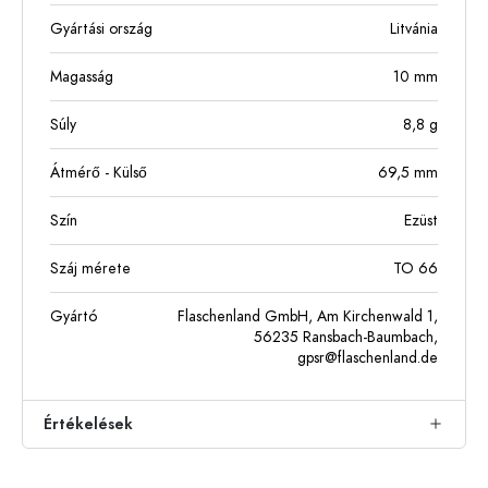
Gyártási ország
Litvánia
Magasság
10
mm
Súly
8,8
g
Átmérő - Külső
69,5
mm
Szín
Ezüst
Száj mérete
TO 66
Gyártó
Flaschenland GmbH, Am Kirchenwald 1,
56235 Ransbach-Baumbach,
gpsr@flaschenland.de
Értékelések