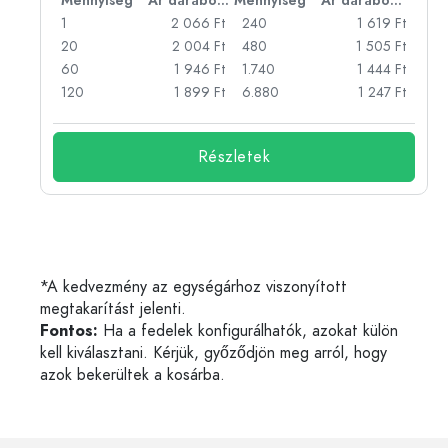
bonként
Mennyiség
Ár darabonként
Mennyiség
Ár darabonként
Ft
1
2 066 Ft
240
1 619 Ft
Ft
20
2 004 Ft
480
1 505 Ft
Ft
60
1 946 Ft
1.740
1 444 Ft
Ft
120
1 899 Ft
6.880
1 247 Ft
Részletek
*A kedvezmény az egységárhoz viszonyított
megtakarítást jelenti.
Fontos:
Ha a fedelek konfigurálhatók, azokat külön
kell kiválasztani. Kérjük, győződjön meg arról, hogy
azok bekerültek a kosárba.