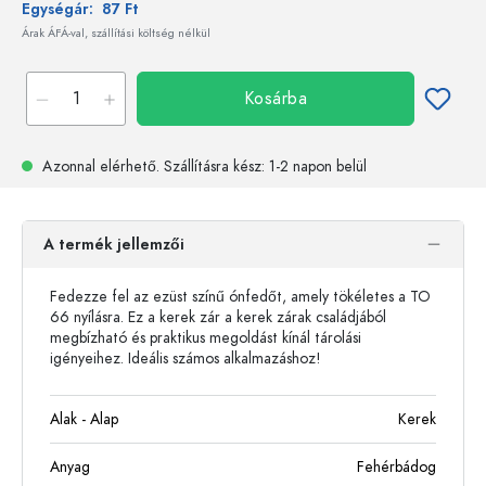
Egységár:
87 Ft
Árak ÁFÁ-val, szállítási költség nélkül
Kosárba
Azonnal elérhető.
Szállításra kész
: 1-2 napon belül
A termék jellemzői
Fedezze fel az ezüst színű ónfedőt, amely tökéletes a TO
66 nyílásra. Ez a kerek zár a kerek zárak családjából
megbízható és praktikus megoldást kínál tárolási
igényeihez. Ideális számos alkalmazáshoz!
Alak - Alap
Kerek
Anyag
Fehérbádog