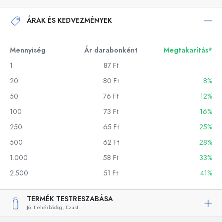
ÁRAK ÉS KEDVEZMÉNYEK
Mennyiség
Ár darabonként
Megtakarítás*
1
87 Ft
20
80 Ft
8%
50
76 Ft
12%
100
73 Ft
16%
250
65 Ft
25%
500
62 Ft
28%
1.000
58 Ft
33%
2.500
51 Ft
41%
TERMÉK TESTRESZABÁSA
Jó,
Fehérbádog,
Ezüst