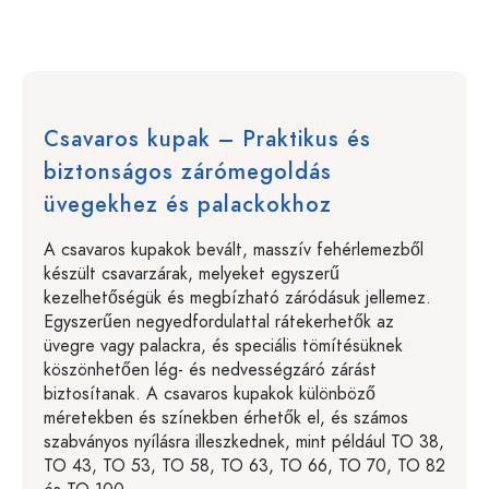
Csavaros kupak – Praktikus és
biztonságos zárómegoldás
üvegekhez és palackokhoz
A csavaros kupakok bevált, masszív fehérlemezből
készült csavarzárak, melyeket egyszerű
kezelhetőségük és megbízható záródásuk jellemez.
Egyszerűen negyedfordulattal rátekerhetők az
üvegre vagy palackra, és speciális tömítésüknek
köszönhetően lég- és nedvességzáró zárást
biztosítanak. A csavaros kupakok különböző
méretekben és színekben érhetők el, és számos
szabványos nyílásra illeszkednek, mint például TO 38,
TO 43, TO 53, TO 58, TO 63, TO 66, TO 70, TO 82