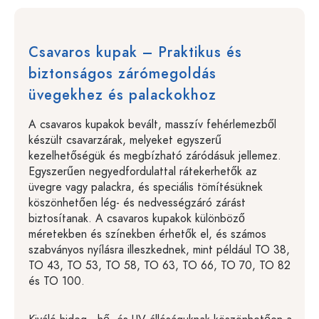
Csavaros kupak – Praktikus és
biztonságos zárómegoldás
üvegekhez és palackokhoz
A csavaros kupakok bevált, masszív fehérlemezből
készült csavarzárak, melyeket egyszerű
kezelhetőségük és megbízható záródásuk jellemez.
Egyszerűen negyedfordulattal rátekerhetők az
üvegre vagy palackra, és speciális tömítésüknek
köszönhetően lég- és nedvességzáró zárást
biztosítanak. A csavaros kupakok különböző
méretekben és színekben érhetők el, és számos
szabványos nyílásra illeszkednek, mint például TO 38,
TO 43, TO 53, TO 58, TO 63, TO 66, TO 70, TO 82
és TO 100.