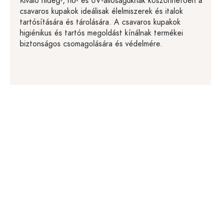
Kiváló hideg-, hő- és UV-állóságuknak köszönhetően a
csavaros kupakok ideálisak élelmiszerek és italok
tartósítására és tárolására. A csavaros kupakok
higiénikus és tartós megoldást kínálnak termékei
biztonságos csomagolására és védelmére.