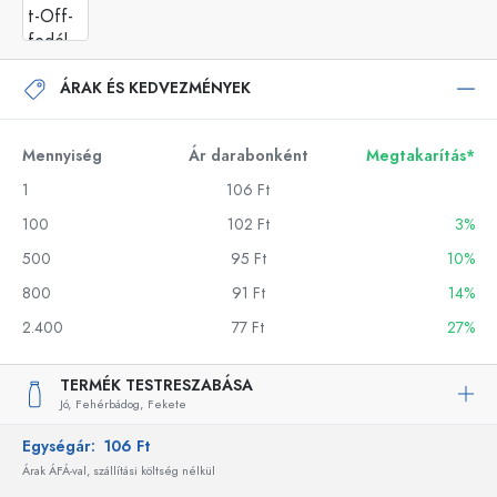
ÁRAK ÉS KEDVEZMÉNYEK
Mennyiség
Ár darabonként
Megtakarítás*
1
106 Ft
100
102 Ft
3%
500
95 Ft
10%
800
91 Ft
14%
2.400
77 Ft
27%
TERMÉK TESTRESZABÁSA
Jó,
Fehérbádog,
Fekete
Egységár:
106 Ft
Árak ÁFÁ-val, szállítási költség nélkül