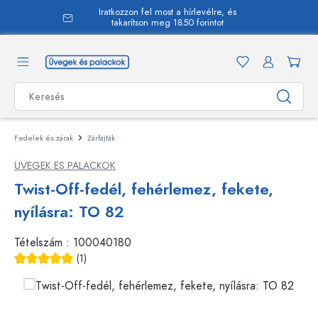
Iratkozzon fel most a hírlevélre, és
 tartalomra
takarítson meg 1850 forintot
Fedelek és zárak
Zárfajták
ÜVEGEK ES PALACKOK
Twist-Off-fedél, fehérlemez, fekete,
nyílásra: TO 82
Tételszám :
100040180
(1)
Átlagos értékelés 5 a 5 csillagból