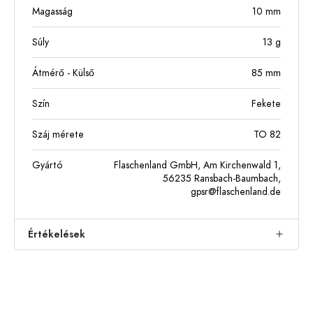
Magasság
10
mm
Súly
13
g
Átmérő - Külső
85
mm
Szín
Fekete
Száj mérete
TO 82
Gyártó
Flaschenland GmbH, Am Kirchenwald 1,
56235 Ransbach-Baumbach,
gpsr@flaschenland.de
Értékelések