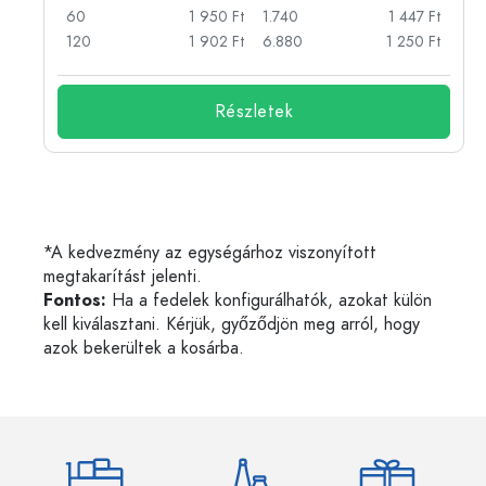
Ft
60
1 950 Ft
1.740
1 447 Ft
Ft
120
1 902 Ft
6.880
1 250 Ft
Részletek
*A kedvezmény az egységárhoz viszonyított
megtakarítást jelenti.
Fontos:
Ha a fedelek konfigurálhatók, azokat külön
kell kiválasztani. Kérjük, győződjön meg arról, hogy
azok bekerültek a kosárba.