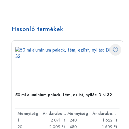
Hasonló termékek
eg,
50 ml alumínium palack, fém, ezüst, nyílás: DIN 32
bonként
Mennyiség
Ár darabonként
Mennyiség
Ár darabonként
Ft
1
2 071 Ft
240
1 622 Ft
Ft
20
2 009 Ft
480
1 509 Ft