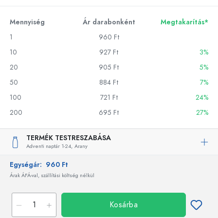
Mennyiség
Ár darabonként
Megtakarítás*
1
960 Ft
10
927 Ft
3%
20
905 Ft
5%
50
884 Ft
7%
100
721 Ft
24%
200
695 Ft
27%
TERMÉK TESTRESZABÁSA
Adventi naptár 1-24,
Arany
Egységár:
960 Ft
Árak ÁFÁ-val, szállítási költség nélkül
Kosárba