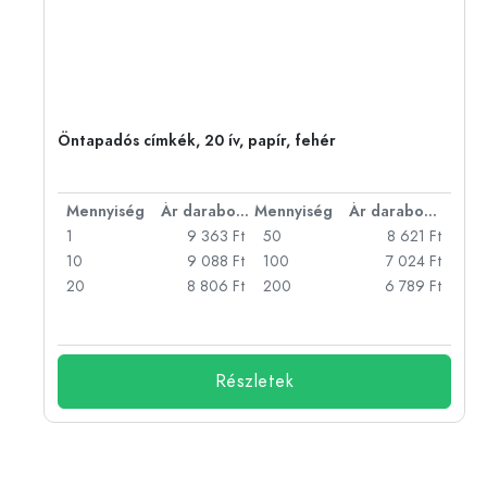
um,
Öntapadós címkék, 20 ív, papír, fehér
bonként
Mennyiség
Ár darabonként
Mennyiség
Ár darabonként
Ft
1
9 363 Ft
50
8 621 Ft
Ft
10
9 088 Ft
100
7 024 Ft
Ft
20
8 806 Ft
200
6 789 Ft
Részletek