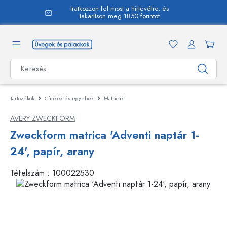
Iratkozzon fel most a hírlevélre, és
 tartalomra
takarítson meg 1850 forintot
Tartozékok
Címkék és egyebek
Matricák
AVERY ZWECKFORM
Zweckform matrica 'Adventi naptár 1-
24', papír, arany
Tételszám :
100022530