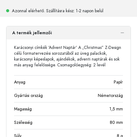
Azonnal elérhető.
Szállításra kész
: 1-2 napon belül
A termék jellemzői
Karácsonyi címkék 'Advent Naptár' A „Christmas” Z-Design
célú formatervezési sorozatából az üveg palackok,
karácsonyi képeslapok, ajándékok, adventi naptárak és sok
más anyag felelőssége. Csomagolóegység: 2 levél
Anyag
Papír
Gyártási ország
Németország
Magasság
1,5
mm
Szélesség
80
mm
Súly
8
g