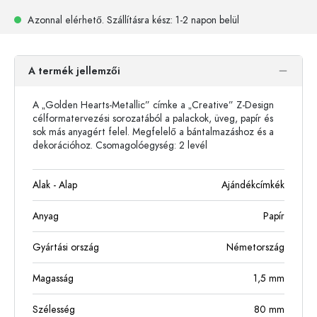
Azonnal elérhető.
Szállításra kész
: 1-2 napon belül
A termék jellemzői
A „Golden Hearts-Metallic” címke a „Creative” Z-Design
célformatervezési sorozatából a palackok, üveg, papír és
sok más anyagért felel. Megfelelő a bántalmazáshoz és a
dekorációhoz. Csomagolóegység: 2 levél
Alak - Alap
Ajándékcímkék
Anyag
Papír
Gyártási ország
Németország
Magasság
1,5
mm
Szélesség
80
mm