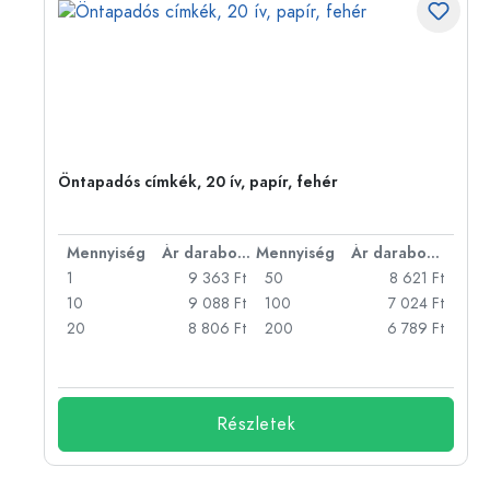
,
Öntapadós címkék, 20 ív, papír, fehér
Mennyiség
Ár darabonként
Mennyiség
Ár darabonként
1
9 363 Ft
50
8 621 Ft
10
9 088 Ft
100
7 024 Ft
20
8 806 Ft
200
6 789 Ft
Részletek