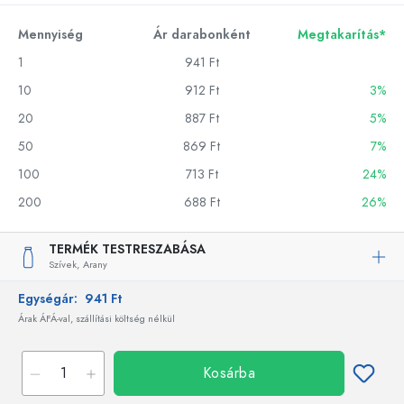
Mennyiség
Ár darabonként
Megtakarítás*
1
941 Ft
10
912 Ft
3%
20
887 Ft
5%
50
869 Ft
7%
100
713 Ft
24%
200
688 Ft
26%
TERMÉK TESTRESZABÁSA
Szívek,
Arany
Egységár:
941 Ft
Árak ÁFÁ-val, szállítási költség nélkül
Kosárba