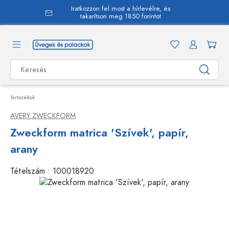
Iratkozzon fel most a hírlevélre, és
 tartalomra
takarítson meg 1850 forintot
Tartozékok
AVERY ZWECKFORM
Zweckform matrica 'Szívek', papír,
arany
Tételszám :
100018920