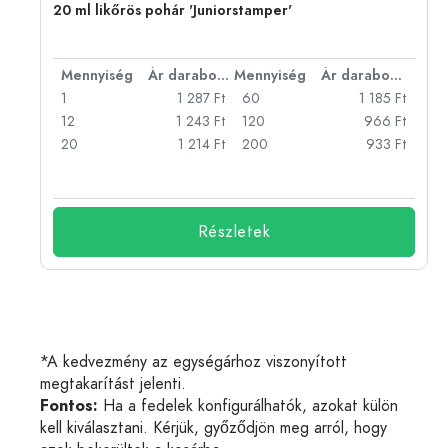
20 ml likőrös pohár 'Juniorstamper'
bonként
Mennyiség
Ár darabonként
Mennyiség
Ár darabonként
Ft
1
1 287 Ft
60
1 185 Ft
Ft
12
1 243 Ft
120
966 Ft
Ft
20
1 214 Ft
200
933 Ft
Ft
Részletek
*A kedvezmény az egységárhoz viszonyított
megtakarítást jelenti.
Fontos:
Ha a fedelek konfigurálhatók, azokat külön
kell kiválasztani. Kérjük, győződjön meg arról, hogy