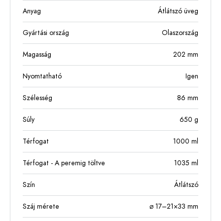
Anyag
Átlátszó üveg
Gyártási ország
Olaszország
Magasság
202
mm
Nyomtatható
Igen
Szélesség
86
mm
Súly
650
g
Térfogat
1000
ml
Térfogat - A peremig töltve
1035
ml
Szín
Átlátszó
Száj mérete
⌀ 17–21×33 mm