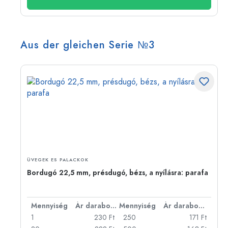
Aus der gleichen Serie №3
ÜVEGEK ES PALACKOK
Bordugó 22,5 mm, présdugó, bézs, a nyílásra: parafa
bonként
Mennyiség
Ár darabonként
Mennyiség
Ár darabonként
Ft
1
230 Ft
250
171 Ft