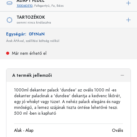
ADAPT FEDÉL
100040510
, Fafogantyú, Fa, Bézs
TARTOZÉKOK
semmi nincs kiválasztva
Egységár:
0FtNaN
Árak ÁFÁ-val, szállítási költség nélkül
Már nem érhető el
A termék jellemzői
1000ml dekanter palack 'dundee' az ovális 1000 ml -es
dekanter palacknak ​​a 'dundee' dekantja a kedvenc likőrét,
egy jó whiskyt vagy tüzet. A nehéz palack elegáns és nagy
minőségű, a lemez szájának tiszta öntése lehetővé teszi.
500 ml -ben is kapható
Alak - Alap
Ovális