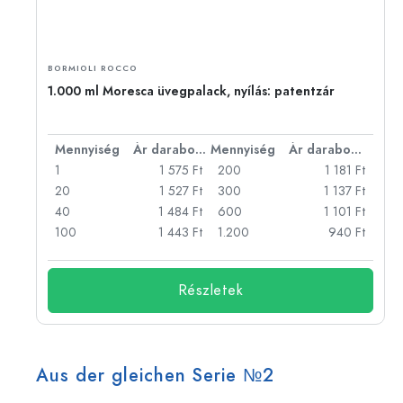
BORMIOLI ROCCO
1.000 ml Moresca üvegpalack, nyílás: patentzár
bonként
Mennyiség
Ár darabonként
Mennyiség
Ár darabonként
Ft
1
1 575 Ft
200
1 181 Ft
Ft
20
1 527 Ft
300
1 137 Ft
Ft
40
1 484 Ft
600
1 101 Ft
Ft
100
1 443 Ft
1.200
940 Ft
Részletek
Aus der gleichen Serie №2