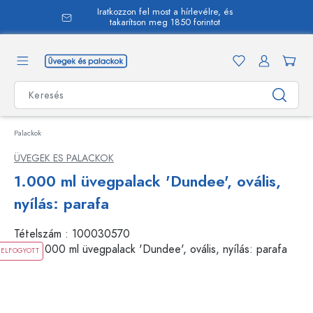
Iratkozzon fel most a hírlevélre, és
 tartalomra
takarítson meg 1850 forintot
Palackok
ÜVEGEK ES PALACKOK
1.000 ml üvegpalack 'Dundee', ovális,
nyílás: parafa
Tételszám :
100030570
ELFOGYOTT