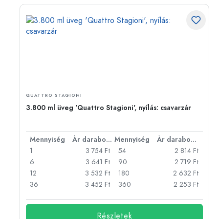
QUATTRO STAGIONI
3.800 ml üveg 'Quattro Stagioni', nyílás: csavarzár
bonként
Mennyiség
Ár darabonként
Mennyiség
Ár darabonként
Ft
1
3 754 Ft
54
2 814 Ft
Ft
6
3 641 Ft
90
2 719 Ft
Ft
12
3 532 Ft
180
2 632 Ft
Ft
36
3 452 Ft
360
2 253 Ft
Részletek