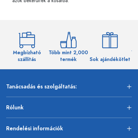
azok bekerültek a kosárba.
Megbízható
Több mint 2,000
Töb
szállítás
termék
Sok ajándékötlet
Tanácsadás és szolgáltatás:
Rólunk
Rendelési információk