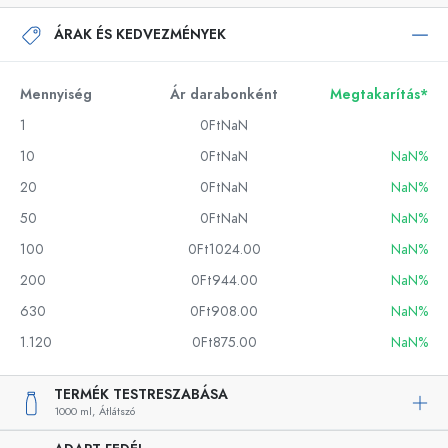
ÁRAK ÉS KEDVEZMÉNYEK
Mennyiség
Ár darabonként
Megtakarítás*
1
0FtNaN
10
0FtNaN
NaN%
20
0FtNaN
NaN%
50
0FtNaN
NaN%
100
0Ft1024.00
NaN%
200
0Ft944.00
NaN%
630
0Ft908.00
NaN%
1.120
0Ft875.00
NaN%
TERMÉK TESTRESZABÁSA
1000 ml,
Átlátszó